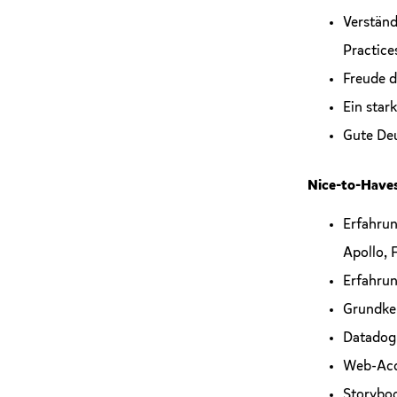
Verständ
Practice
Freude d
Ein star
Gute Deu
Nice-to-Have
Erfahrun
Apollo, 
Erfahrun
Grundke
Datadog 
Web-Acce
Storybo