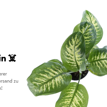
in
☠️
erer
rsand zu
n!