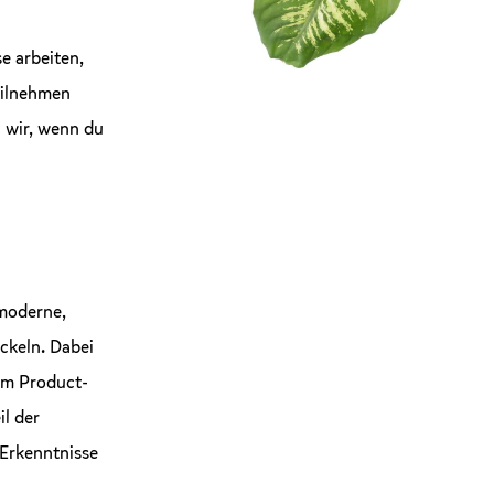
e arbeiten,
eilnehmen
 wir, wenn du
 moderne,
ckeln. Dabei
em Product-
l der
 Erkenntnisse