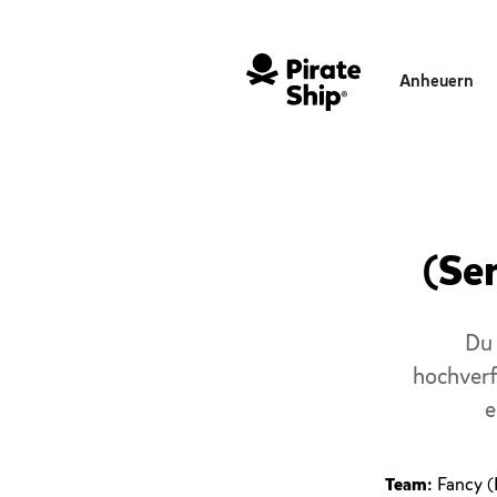
Anheuern
(Se
Du 
hochver
e
Team
: Fancy 