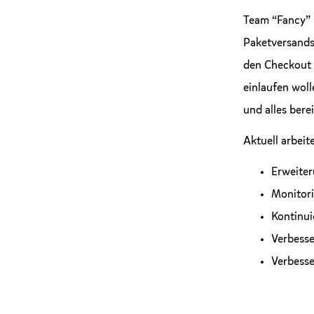
Team “Fancy” 
Paketversands
den Checkout 
einlaufen wol
und alles berei
Aktuell arbei
Erweiter
Monitor
Kontinui
Verbesse
Verbesse