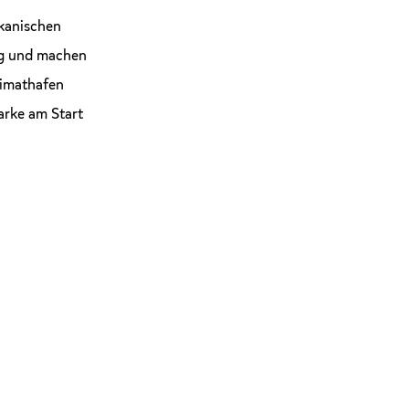
ikanischen
ng und machen
eimathafen
arke am Start