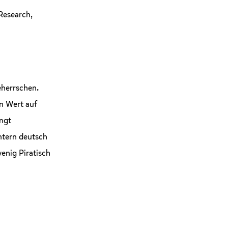
 Research,
eherrschen.
en Wert auf
ngt
intern deutsch
enig Piratisch