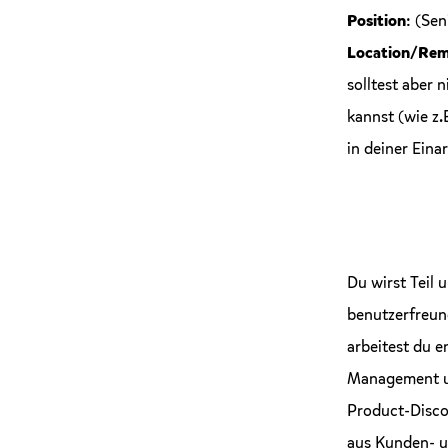
Position
: (Sen
Location/Re
solltest aber
kannst (wie z
in deiner Eina
Du wirst Teil 
benutzerfreun
arbeitest du 
Management un
Product-Discov
aus Kunden- u