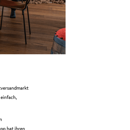
tversandmarkt
 einfach,
n
pp hat ihren