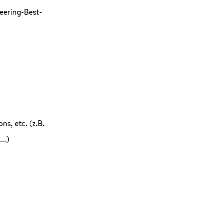
eering-Best-
s, etc. (z.B.
 …)