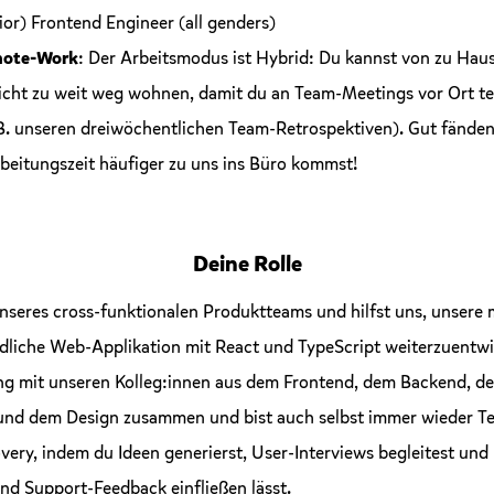
ior) Frontend Engineer (all genders)
mote-Work
: Der Arbeitsmodus ist Hybrid: Du kannst von zu Haus
 nicht zu weit weg wohnen, damit du an Team-Meetings vor Ort t
.B. unseren dreiwöchentlichen Team-Retrospektiven). Gut fänden
rbeitungszeit häufiger zu uns ins Büro kommst!
Deine Rolle
unseres cross-funktionalen Produktteams und hilfst uns, unsere
dliche Web-Applikation mit React und TypeScript weiterzuentwi
eng mit unseren Kolleg:innen aus dem Frontend, dem Backend, d
d dem Design zusammen und bist auch selbst immer wieder Tei
ery, indem du Ideen generierst, User-Interviews begleitest und
nd Support-Feedback einfließen lässt.